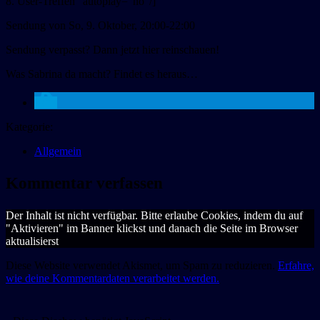
8. User-Treffen“ autoplay=“no“/]
Sendung von So, 9. Oktober, 20:00-22:00
Sendung verpasst? Dann jetzt hier reinschauen!
Was Sabrina da macht? Findet es heraus…
Kategorie:
Allgemein
Kommentar verfassen
Der Inhalt ist nicht verfügbar. Bitte erlaube Cookies, indem du auf
"Aktivieren" im Banner klickst und danach die Seite im Browser
aktualisierst
Diese Website verwendet Akismet, um Spam zu reduzieren.
Erfahre,
wie deine Kommentardaten verarbeitet werden.