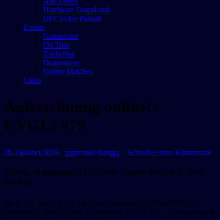
Alte Zeiten
Hardware Datenbank
DIY Video Pinball
Events
Gamescom
On Tour
Zockertag
Demoscene
Online Matches
Links
Aufzeichnung online! –
CVGL! #79
Datum:
Autor:
zu
10. Oktober 2016
apprentice4amiga
Schreibe einen Kommentar
Au
on
Classic-Videogames LIVE! #79 – Szene News & 8. User-
–
Treffen
C
#7
[arve url=“https://www.youtube.com/embed/RB2GdCPHFE4″
align=“left“ title=“Classic-Videogames LIVE! #79 – Szene News &