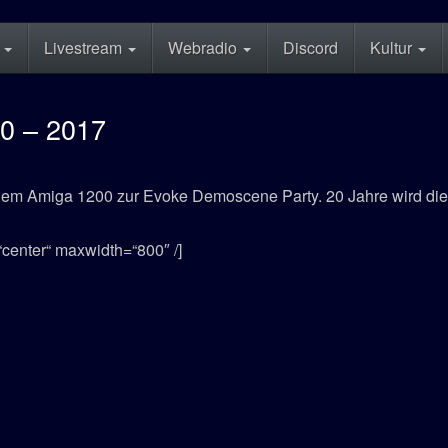
n
Livestream
Webradio
Discord
Kultur
0 – 2017
em Amiga 1200 zur Evoke Demoscene Party. 20 Jahre wird die 
“center“ maxwidth=“800″ /]