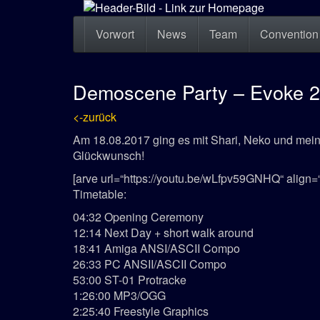
Zum
Hauptinhalt
Vorwort
News
Team
Conventio
springen
Demoscene Party – Evoke 2
<-zurück
Am 18.08.2017 ging es mit Shari, Neko und mein
Glückwunsch!
[arve url=“https://youtu.be/wLfpv59GNHQ“ align=
Timetable:
04:32 Opening Ceremony
12:14 Next Day + short walk around
18:41 Amiga ANSI/ASCII Compo
26:33 PC ANSII/ASCII Compo
53:00 ST-01 Protracke
1:26:00 MP3/OGG
2:25:40 Freestyle Graphics