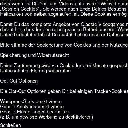
dass wenn Du Dir YouTube-Videos auf unserer Webseite ans
„Session-Cookies“. Sie werden nach Ende Deines Besuchs a
Haltbarkeit von selbst abgelaufen ist. Diese Cookies erm
Damit Du das komplette Angebot von Classic Videogames nut
darauf hin, dass für den reibungslosen Betrieb unserer We
Daten bedeutet erfährst Du ausführlich in unserer
Datenschu
Bitte stimme der Speicherung von Cookies und der Nutzung 
Speicherung und Widerrufsrecht
Deine Zustimmung wird via Cookie für drei Monate gespeich
Datenschutzerklärung
widerrufen.
Opt-Out Optionen
Die Opt-Out Optionen geben Dir bei einigen Tracker-Cookies
Word­press­Stats de­ak­ti­vie­ren
Goog­le Ana­ly­tics de­ak­ti­vie­ren
Goog­le-Einstellungen bearbeiten
(z.B. um gewisse Werbung zu de­ak­ti­vie­ren)
Schließen