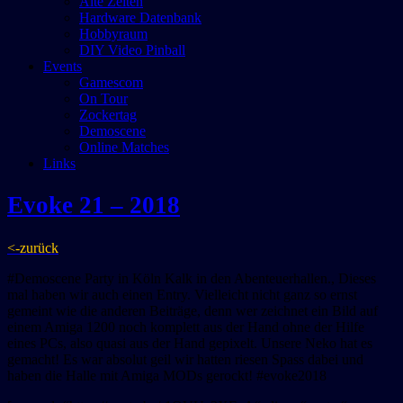
Alte Zeiten
Hardware Datenbank
Hobbyraum
DIY Video Pinball
Events
Gamescom
On Tour
Zockertag
Demoscene
Online Matches
Links
Evoke 21 – 2018
<-zurück
#Demoscene Party in Köln Kalk in den Abenteuerhallen., Dieses
mal haben wir auch einen Entry. Vielleicht nicht ganz so ernst
gemeint wie die anderen Beiträge, denn wer zeichnet ein Bild auf
einem Amiga 1200 noch komplett aus der Hand ohne der Hilfe
eines PCs, also quasi aus der Hand gepixelt. Unsere Neko hat es
gemacht! Es war absolut geil wir hatten riesen Spass dabei und
haben die Halle mit Amiga MODs gerockt! #evoke2018