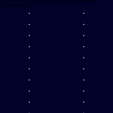
[arve url=“https://youtu.be/-1QVUc3XFgA“ align=“center“
maxwidth=“800″ /]