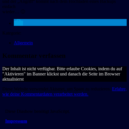
und der „Angriff“ kommt nach dem Hochladen eines Backups
einfach
wieder… 🙁
Kategorie:
Allgemein
Kommentar verfassen
Der Inhalt ist nicht verfügbar. Bitte erlaube Cookies, indem du auf
"Aktivieren" im Banner klickst und danach die Seite im Browser
aktualisierst
Diese Website verwendet Akismet, um Spam zu reduzieren.
Erfahre,
wie deine Kommentardaten verarbeitet werden.
Diese Diashow benötigt JavaScript.
Impressum