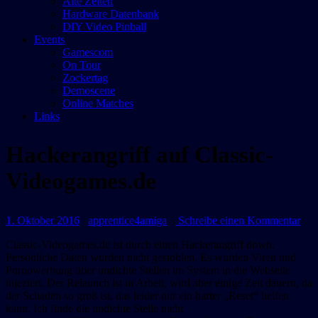
Alte Zeiten
Hardware Datenbank
DIY Video Pinball
Events
Gamescom
On Tour
Zockertag
Demoscene
Online Matches
Links
Hackerangriff auf Classic-
Videogames.de
Datum:
Autor:
zu
1. Oktober 2016
apprentice4amiga
Schreibe einen Kommentar
Hac
Classic-Videogames.de ist durch einen Hackerangriff down.
auf
Persönliche Daten wurden nicht gestohlen. Es wurden Viren und
Clas
Pornowerbung über undichte Stellen im System in die Webseite
Vid
injeziert. Der Relaunch ist in Arbeit, wird aber einige Zeit dauern, da
der Schaden so groß ist, das leider nur ein harter „Reset“ helfen
kann. Ich finde die undichte Stelle nicht