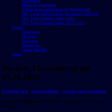
Alte Zeiten
Hardware Datenbank
Umbau Retro Ausstellung im Wohnzimmer
DIY Video Pinball Flipper Simulation (2020-21)
DIY Video Pinball Update (2022)
DIY Video Pinball Update Teil 2 (2022)
Events
Gamescom
On Tour
Zockertag
Demoscene
Online Matches
Links
Nächste Livesendung am
09.10.2016
Datum:
Autor:
zu
6. Oktober 2016
apprentice4amiga
Schreibe einen Kommentar
Näc
Liv
Classic-Videogames LIVE! #79 – Szene News & 8. User-
am
Treffen
09.