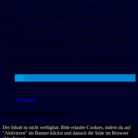
Trotz des ganzen Hickhacks mit unserer Webseite lassen wir uns
nicht
unterkriegen und sind weiterhin LIVE! für euch da. Unsere 79.
Szene
News folgt also am kommenden Sonntag zur gewohnten Zeit.
Durch unser
8. User-Treffen, das wir am vergangen Wochenende gefeiert haben,
sind wir eine Woche später dran.
Das Video zum Treffen seht ihr dann in der 79. Ausgabe. Natürlich
dürfen die Szene News und Sabrinas Veranstaltungskalender hierbei
nicht fehlen!
Kategorie:
Allgemein
Kommentar verfassen
Der Inhalt ist nicht verfügbar. Bitte erlaube Cookies, indem du auf
"Aktivieren" im Banner klickst und danach die Seite im Browser