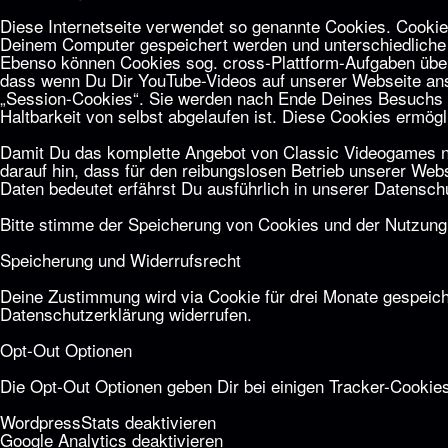
Diese Internetseite verwendet so genannte Cookies. Cookies
Deinem Computer gespeichert werden und unterschiedliche 
Ebenso können Cookies sog. cross-Plattform-Aufgaben über
dass wenn Du Dir YouTube-Videos auf unserer Webseite ans
„Session-Cookies“. Sie werden nach Ende Deines Besuchs a
Haltbarkeit von selbst abgelaufen ist. Diese Cookies erm
Damit Du das komplette Angebot von Classic Videogames nut
darauf hin, dass für den reibungslosen Betrieb unserer We
Daten bedeutet erfährst Du ausführlich in unserer
Datenschu
Bitte stimme der Speicherung von Cookies und der Nutzung 
Speicherung und Widerrufsrecht
Deine Zustimmung wird via Cookie für drei Monate gespeich
Datenschutzerklärung
widerrufen.
Opt-Out Optionen
Die Opt-Out Optionen geben Dir bei einigen Tracker-Cookies
Word­press­Stats de­ak­ti­vie­ren
Goog­le Ana­ly­tics de­ak­ti­vie­ren