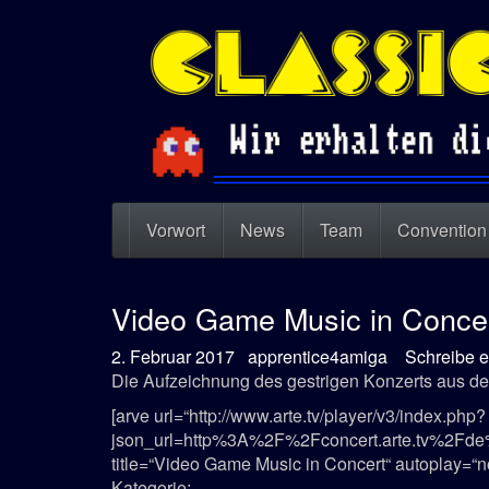
Zum
Hauptinhalt
springen
Navigation
Vorwort
News
Team
Conventio
ein-/ausblenden
Video Game Music in Conce
Datum:
Autor:
2. Februar 2017
apprentice4amiga
Schreibe 
Die Aufzeichnung des gestrigen Konzerts aus de
[arve url=“http://www.arte.tv/player/v3/index.php?
json_url=http%3A%2F%2Fconcert.arte.tv%2Fd
title=“Video Game Music in Concert“ autoplay=“n
Kategorie: