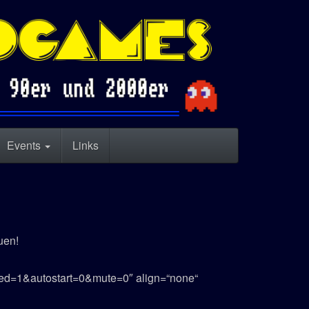
Events
Links
uen!
=1&autostart=0&mute=0″ align=“none“