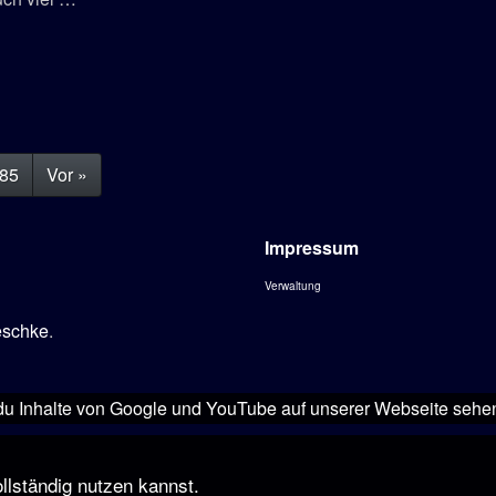
fertig
gestellt!
85
Vor »
Impressum
Verwaltung
eschke
.
u Inhalte von Google und YouTube auf unserer Webseite sehen!
llständig nutzen kannst.