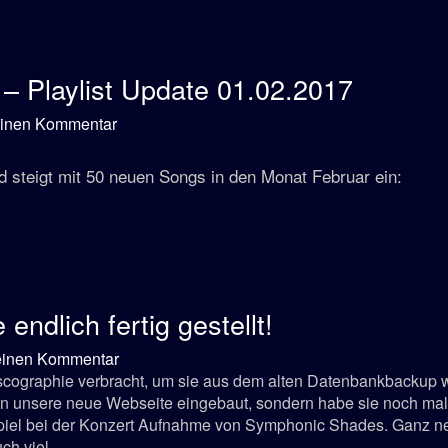
 Playlist Update 01.02.2017
zu
einen Kommentar
Classic-
Videogames
nd steigt mit 50 neuen Songs in den Monat Februar ein:
RADIO
–
Playlist
Update
01.02.2017
ndlich fertig gestellt!
zu
einen Kommentar
Chris
scographie verbracht, um sie aus dem alten Datenbankbackup wi
Hülsbeck
s in unsere neue Webseite eingebaut, sondern habe sie noch mal
Discographie
spiel bei der Konzert Aufnahme von Symphonic Shades. Ganz ne
endlich
uch viel …