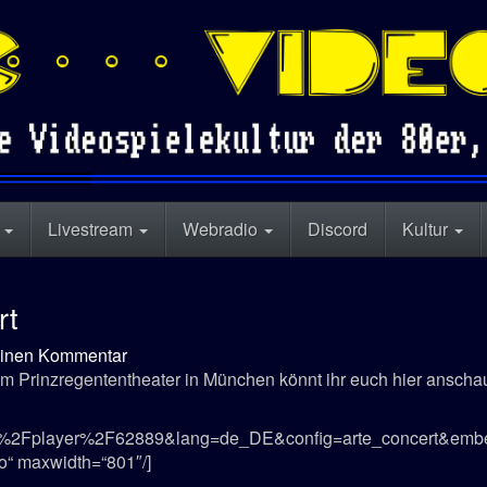
n
Livestream
Webradio
Discord
Kultur
rt
zu
einen Kommentar
Video
m Prinzregententheater in München könnt ihr euch hier anscha
Game
Music
e%2Fplayer%2F62889&lang=de_DE&config=arte_concert&embed
in
o“ maxwidth=“801″/]
Concert