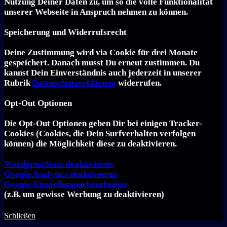
Nutzung Deiner Daten zu, um so die volle Funktionalität
unserer Webseite in Anspruch nehmen zu können.
Speicherung und Widerrufsrecht
Deine Zustimmung wird via Cookie für drei Monate
gespeichert. Danach musst Du erneut zustimmen. Du
kannst Dein Einverständnis auch jederzeit in unserer
Rubrik
Datenschutzerklärung
widerrufen.
Opt-Out Optionen
Die Opt-Out Optionen geben Dir bei einigen Tracker-
Cookies (Cookies, die Dein Surfverhalten verfolgen
können) die Möglichkeit diese zu deaktivieren.
Word­press­Stats de­ak­ti­vie­ren
Goog­le Ana­ly­tics de­ak­ti­vie­ren
Goog­le-Einstellungen bearbeiten
(z.B. um gewisse Werbung zu de­ak­ti­vie­ren)
Schließen