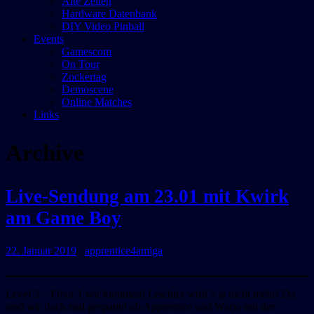
Alte Zeiten
Hardware Datenbank
DIY Video Pinball
Events
Gamescom
On Tour
Zockertag
Demoscene
Online Matches
Links
Archive
Live-Sendung am 23.01 mit Kwirk
am Game Boy
Datum:
Autor:
22. Januar 2019
apprentice4amiga
Level 3 – Floor 1 wir kommen! Leichter wird´s ja nicht mehr! Da
sind wir doch mal gespannt ob Apprentice und Wario mit der