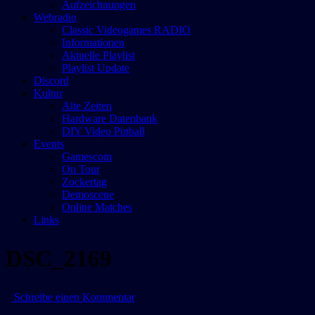
Aufzeichnungen
Webradio
Classic Videogames RADIO
Informationen
Aktuelle Playlist
Playlist Update
Discord
Kultur
Alte Zeiten
Hardware Datenbank
DIY Video Pinball
Events
Gamescom
On Tour
Zockertag
Demoscene
Online Matches
Links
DSC_2169
zu
Schreibe einen Kommentar
DSC_2169