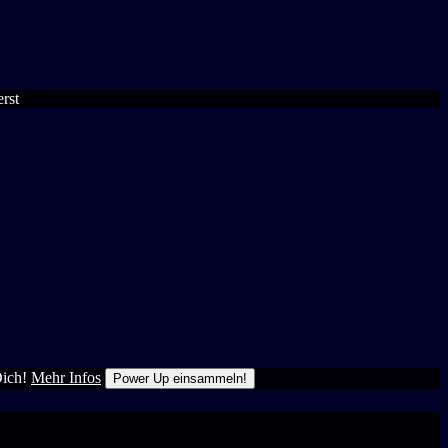
erst
Dich!
Mehr Infos
Power Up einsammeln!