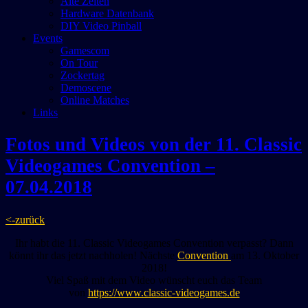
Alte Zeiten
Hardware Datenbank
DIY Video Pinball
Events
Gamescom
On Tour
Zockertag
Demoscene
Online Matches
Links
Fotos und Videos von der 11. Classic
Videogames Convention –
07.04.2018
<-zurück
Ihr habt die 11. Classic Videogames Convention verpasst? Dann
könnt ihr das jetzt nachholen! Nächste
Convention
am 13. Oktober
2018!
Viel Spaß
mit dem Video wünscht euch das Team
von
https://www.classic-videogames.de