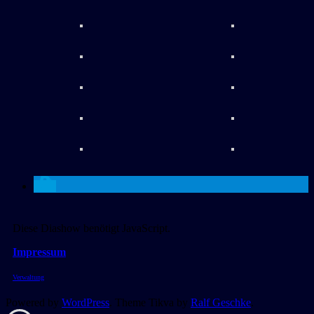
Diese Diashow benötigt JavaScript.
Impressum
Verwaltung
Powered by
WordPress
. Theme Tikva by
Ralf Geschke
.